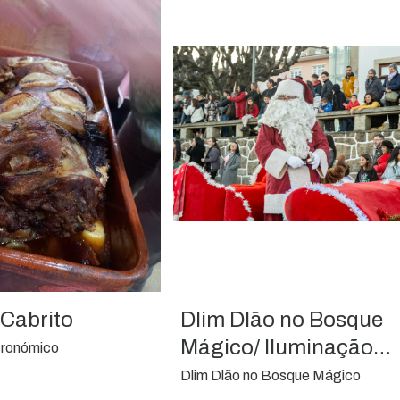
 Cabrito
Dlim Dlão no Bosque
Mágico/ Iluminação
tronómico
Natalícia e Campanha
Dlim Dlão no Bosque Mágico