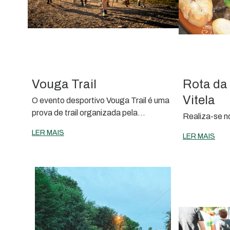
Vouga Trail
Rota da
Vitela
O evento desportivo Vouga Trail é uma
prova de trail organizada pela
Realiza-se n
Associação AZtrail em parceria com a
LER MAIS
LER MAIS
Câmara Municipa de Sever do Vouga.