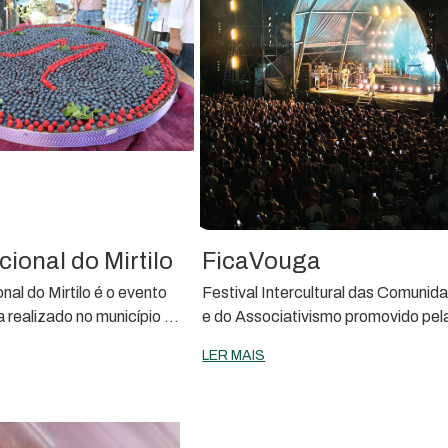
cional do Mirtilo
FicaVouga
nal do Mirtilo é o evento
Festival Intercultural das Comunid
 realizado no município de
e do Associativismo promovido pel
uga
Câmara Municipal de Sever do Vo
LER MAIS