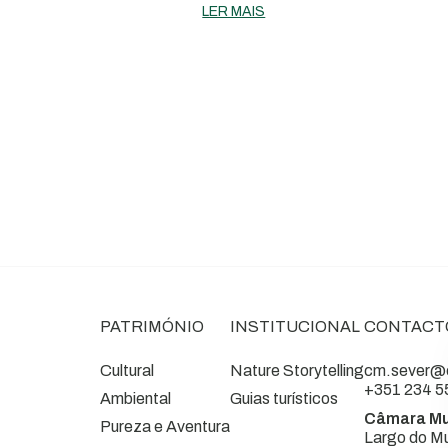
Natal "Compre no
LER MAIS
Comércio Local"
PATRIMÓNIO
INSTITUCIONAL
CONTACT
Cultural
Nature Storytelling
cm.sever@c
+351 234 5
Ambiental
Guias turísticos
Câmara Mu
Pureza e Aventura
Largo do Mu