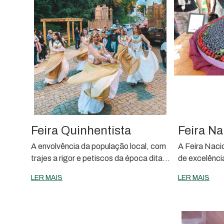
Feira Quinhentista
Feira Na
A envolvência da população local, com
A Feira Nacio
trajes a rigor e petiscos da época dita o
de excelência
sucesso do certame
Sever do Vo
LER MAIS
LER MAIS