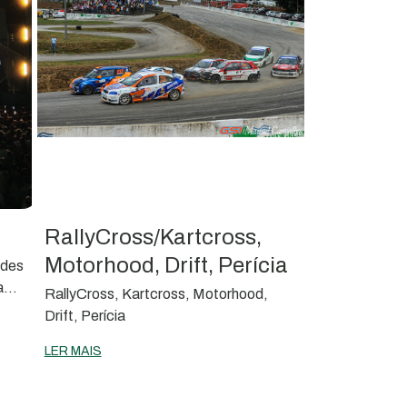
RallyCross/Kartcross,
Motorhood, Drift, Perícia
ades
a
RallyCross, Kartcross, Motorhood,
uga
Drift, Perícia
LER MAIS