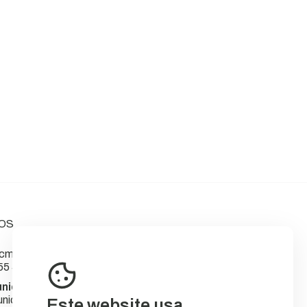
OS
m-sever.pt
55 566
nicipal de Sever do Vouga
nicípio
Este website usa