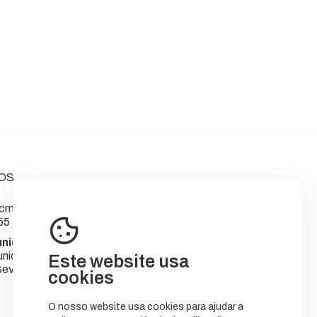
OS
m-sever.pt
55 566
nicipal de Sever do Vouga
nicípio
Este website usa
ever do Vouga
cookies
O nosso website usa cookies para ajudar a