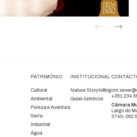
PATRIMÓNIO
INSTITUCIONAL
CONTACT
Cultural
Nature Storytelling
cm.sever@c
+351 234 5
Ambiental
Guias turísticos
Câmara Mu
Pureza e Aventura
Largo do Mu
Serra
3740-262 S
Industrial
Água