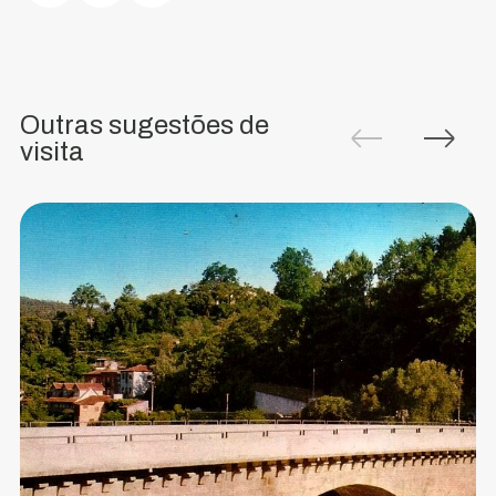
Abade
Também
conhecida
Outras sugestões de
como
visita
Ponte
de
Pessegueiro