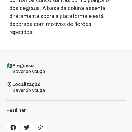
contornos concordantes com o polígono
dos degraus. A base da coluna assenta
diretamente sobre a plataforma e está
decorada com motivos de florões
repetidos.
Freguesia
Sever do Vouga
Localização
Sever do Vouga
Partilhar
Ponte
do