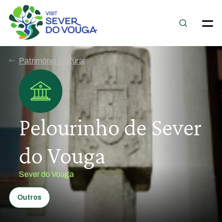
Património Cultural
Pelourinho de Sever
do Vouga
Sever do Vouga
Outros