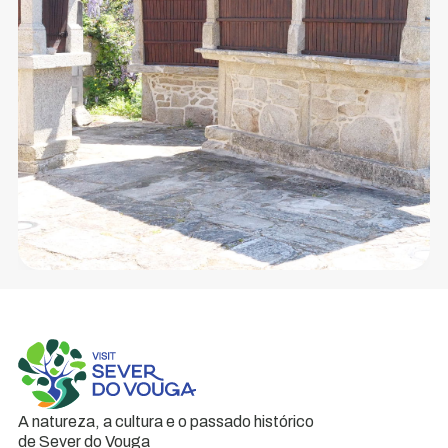
tem
apenas
17
habitantes
e
integra
a...
A natureza, a cultura e o passado histórico
de Sever do Vouga