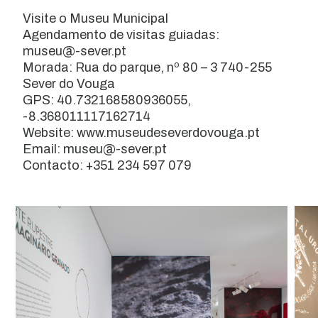
Visite o Museu Municipal
Agendamento de visitas guiadas:
museu@-sever.pt
Morada: Rua do parque, nº 80 – 3 740-255
Sever do Vouga
GPS: 40.732168580936055,
-8.368011117162714
Website: www.museudeseverdovouga.pt
Email: museu@-sever.pt
Contacto: +351 234 597 079