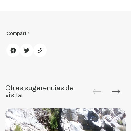
Compartir
Río
Alfusqueiro
Nace
en
Otras sugerencias de
los
visita
montes
Caramulo,
en
Vouzela.