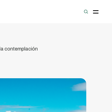
Serra
das
Talhadas
 la contemplación
bservatorio
orizon