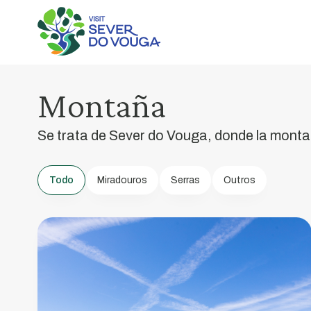
Montañas
Montaña
Mágicas
Se trata de Sever do Vouga, donde la monta
Destino
natural
por
Todo
Miradouros
Serras
Outros
excelencia