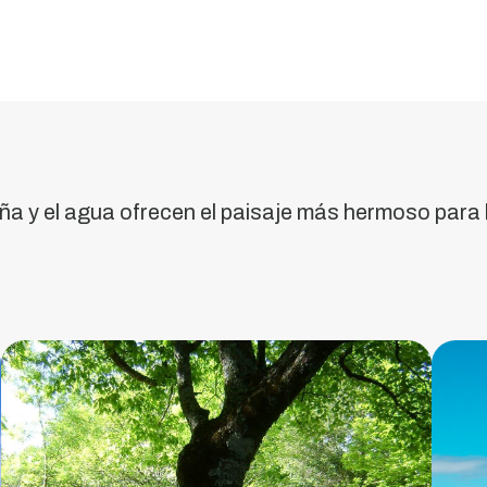
Serra
do
Arestal
ña y el agua ofrecen el paisaje más hermoso para
Ofrece
O
un
H
paisaje
único.