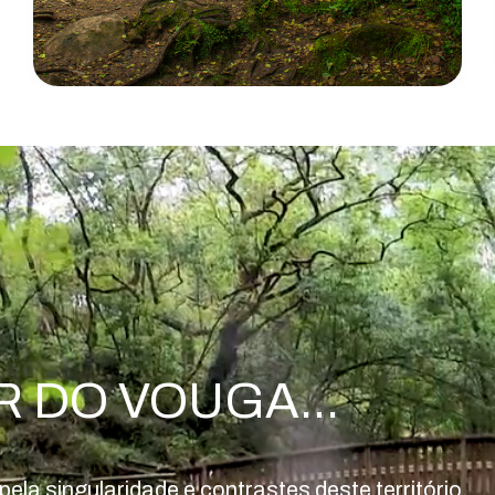
 DO VOUGA...
ela singularidade e contrastes deste território,