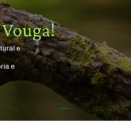
 Vouga!
ural e
ria e
Cascata
da
Cabreia
Indubitavelmente
bela