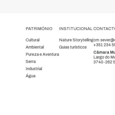
PATRIMÓNIO
INSTITUCIONAL
CONTACT
Cultural
Nature Storytelling
cm.sever@c
+351 234 5
Ambiental
Guias turísticos
Câmara Mu
Pureza e Aventura
Largo do Mu
Serra
3740-262 S
Industrial
Água