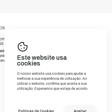
OS
m-sever.pt
55 566
nicipal de Sever do Vouga
nicípio
Este website usa
ever do Vouga
cookies
O nosso website usa cookies para ajudar a
melhorar a sua experiência de utilização. Ao
utilizar o website, confirma que aceita a sua
utilização. Esperamos que esteja de acordo.
Políticas de Cookies
Aceitar