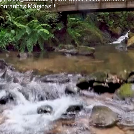
"Montanhas Mágicas"!