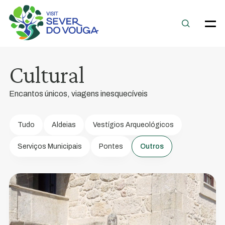
de
Esteves
e
Antiga
Casa
Cultural
da
Câmara
Encantos únicos, viagens inesquecíveis
Imóvel
de
Tudo
Aldeias
Vestígios Arqueológicos
interesse
Serviços Municipais
Pontes
Outros
público.