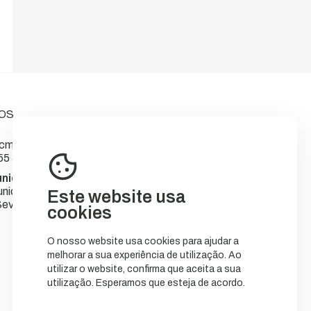
OS
m-sever.pt
55 566
nicipal de Sever do Vouga
nicípio
Este website usa
ever do Vouga
cookies
O nosso website usa cookies para ajudar a
melhorar a sua experiência de utilização. Ao
utilizar o website, confirma que aceita a sua
utilização. Esperamos que esteja de acordo.