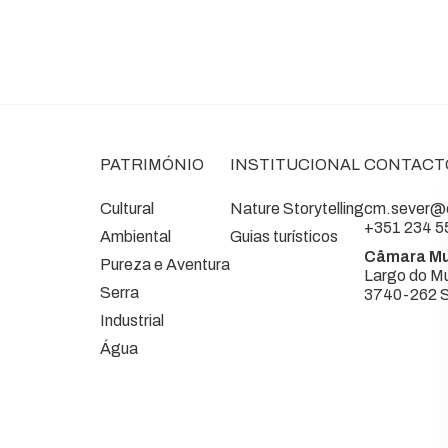
PATRIMÓNIO
INSTITUCIONAL
CONTACT
Cultural
Nature Storytelling
cm.sever@c
+351 234 5
Ambiental
Guias turísticos
Câmara Mu
Pureza e Aventura
Largo do Mu
Serra
3740-262 S
Industrial
Água