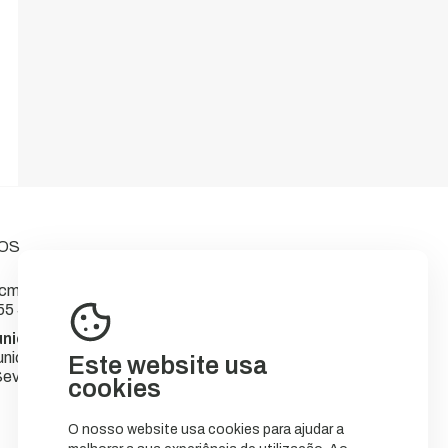
OS
m-sever.pt
55 566
nicipal de Sever do Vouga
nicípio
Este website usa
ever do Vouga
cookies
O nosso website usa cookies para ajudar a