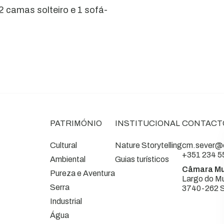
2 camas solteiro e 1 sofá-
PATRIMÓNIO
INSTITUCIONAL
CONTACT
Cultural
Nature Storytelling
cm.sever@c
+351 234 5
Ambiental
Guias turísticos
Câmara Mu
Pureza e Aventura
Largo do Mu
Serra
3740-262 S
Industrial
Água