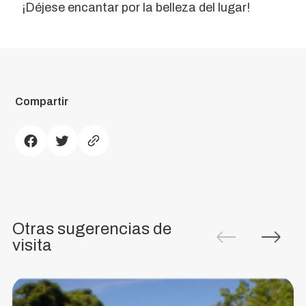
¡Déjese encantar por la belleza del lugar!
Mirador
de
Compartir
Nuestra
Señora
de
Penha
Situado
a
Otras sugerencias de
los
visita
pies
de
la
Serra