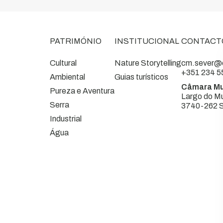
PATRIMÓNIO
INSTITUCIONAL
CONTACT
Cultural
Nature Storytelling
cm.sever@c
+351 234 5
Ambiental
Guias turísticos
Câmara Mu
Pureza e Aventura
Largo do Mu
Serra
3740-262 S
Industrial
Água