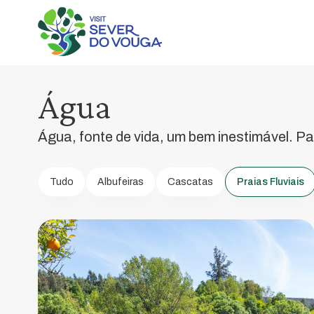
Praia
Fluvial
Quinta
do
Água
Barco
Água, fonte de vida, um bem inestimável. Pa
Localizada
na
margem
Tudo
Albufeiras
Cascatas
Praias Fluviais
esquerda
do
Vouga,
na
freguesia
de
Paradela
do