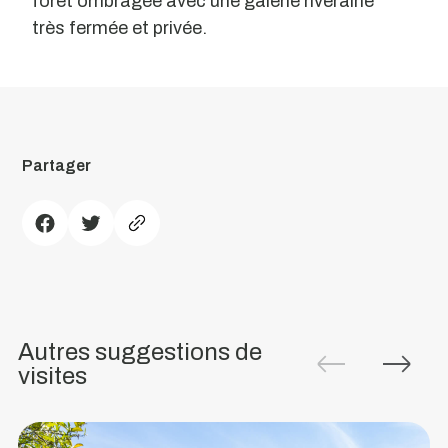
forêt ombragée avec une galerie riveraine
très fermée et privée.
"Quinta
do
Barco"
Partager
Plage
de
la
rivière
Situé
sur
Autres suggestions de
la
visites
rive
gauche
de
la