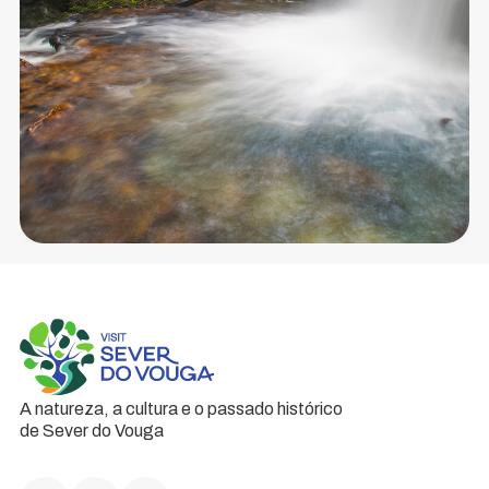
la
découverte
d'une...
A natureza, a cultura e o passado histórico
de Sever do Vouga