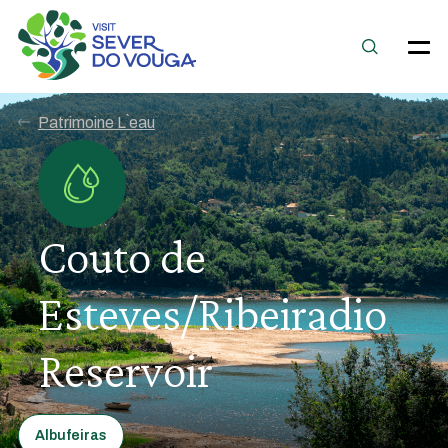
Patrimoine L`eau
Couto de
Esteves/Ribeiradio
Reservoir
Albufeiras