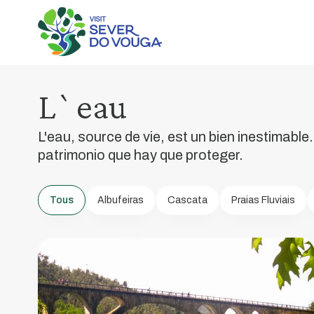
L`eau
Rio
Vouga
L'eau, source de vie, est un bien inestimable
patrimonio que hay que proteger.
Les
rivières
ont
Tous
Albufeiras
Cascata
Praias Fluviais
joué
un
rôle
important
dans
l'histoire
de