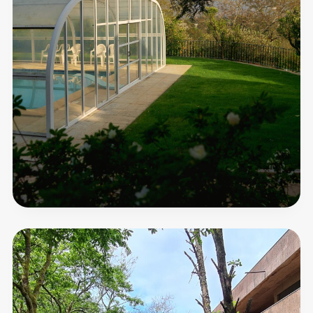
Moleiro
da
Costa
Má
Bio
Resort