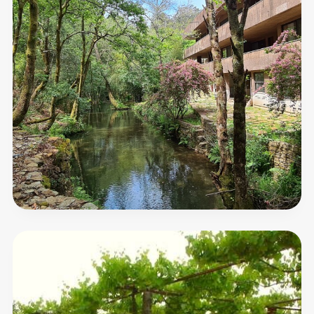
Quinta
da
Gândara