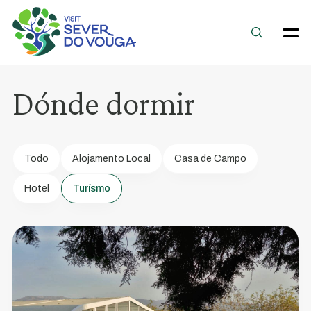
Dónde dormir
Casa
da
Aldeia
Todo
Alojamento Local
Casa de Campo
Hotel
Turísmo