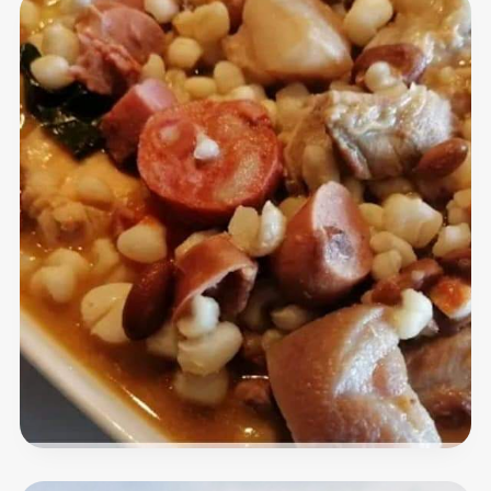
Casa
da
Fisga