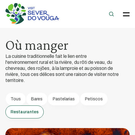
Où manger
La cuisine traditionnelle fait le lien entre
l'environnement rural et la rivière, du rôti de veau, du
chevreau, des rojões, à la lamproie et au poisson de
Gastronomie
rivière, tous ces délices sont une raison de visiter notre
locale
territoire.
Les
saveurs
Tous
Bares
Pastelarias
Petiscos
locales
Restaurantes
typiques
contribuent
à