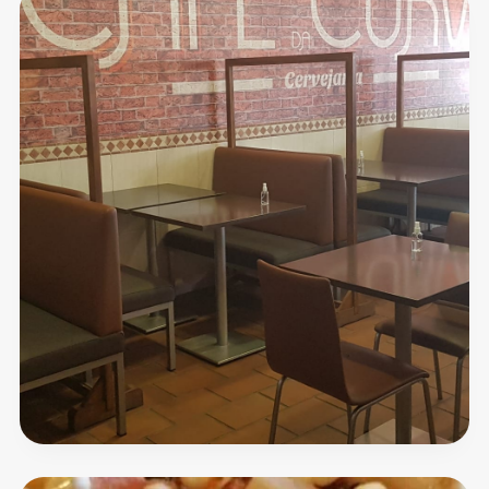
Café
Snack
bar
Marques