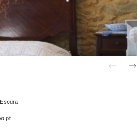
 Escura
po.pt