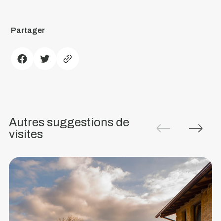
PR6
Partager
-
Sentier
de
l'Amiais
5
850
Autres suggestions de
m
visites