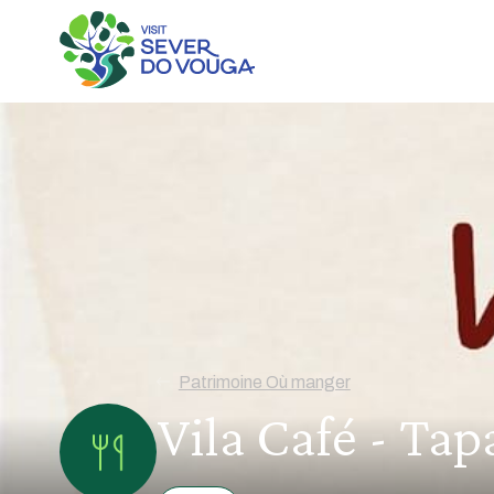
Patrimoine Où manger
Vila Café - Ta