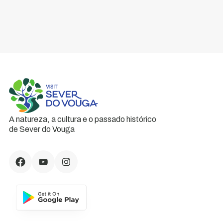
A natureza, a cultura e o passado histórico
de Sever do Vouga