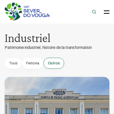
Ancienne
usine
de
pâtes
Industriel
Vouga
Construit
Patrimoine industriel, histoire de la transformation
entre
les
Tous
Ferrovia
Outros
années
1920
et
1930