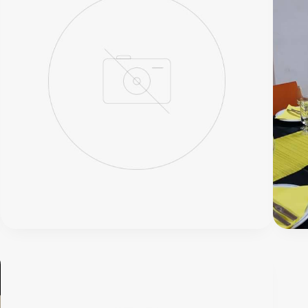
Tasca
da
Emília