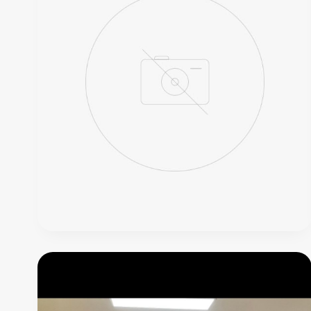
O
Cantinho
das
Presas