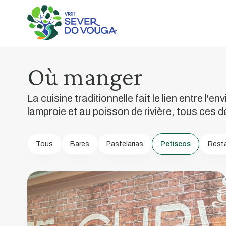
Où manger
Café
da
La cuisine traditionnelle fait le lien entre l'e
lamproie et au poisson de rivière, tous ces dé
Curva
Tous
Bares
Pastelarias
Petiscos
Rest