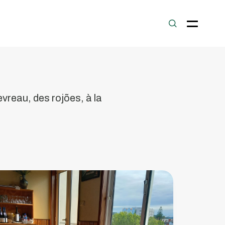
Casa
hevreau, des rojões, à la
Monteiro