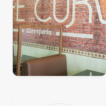
O
Gil