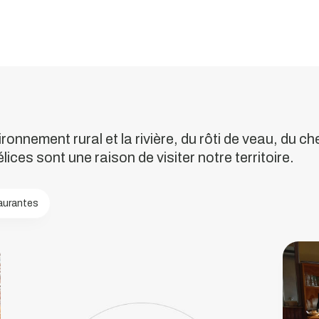
Café
do
nvironnement rural et la rivière, du rôti de veau, du c
lices sont une raison de visiter notre territoire.
Nicho
aurantes