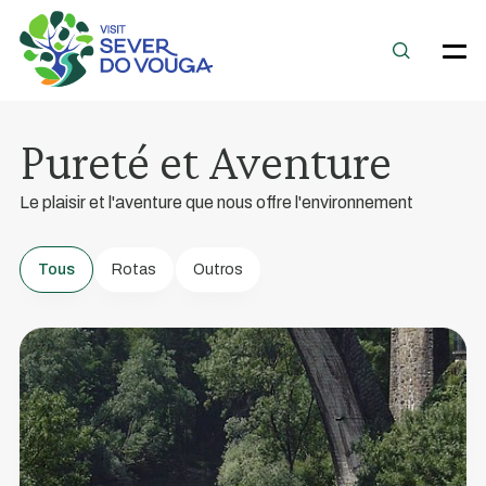
Sports
de
nature
et
Pureté et Aventure
d'aventure
Des
Le plaisir et l'aventure que nous offre l'environnement
expériences
uniques
Tous
Rotas
Outros
Ecotrailway
de
Vouga/
Ancienne