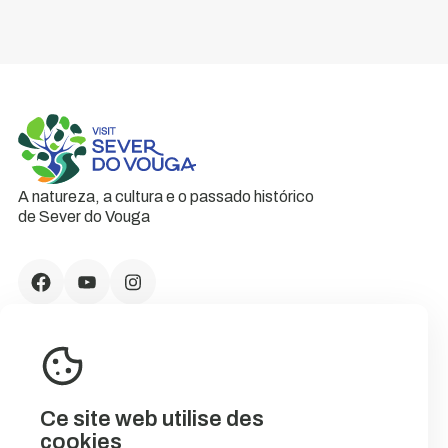
A natureza, a cultura e o passado histórico
de Sever do Vouga
Ce site web utilise des
cookies