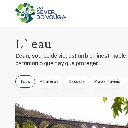
L`eau
Rio
Vouga
L'eau, source de vie, est un bien inestimable
patrimonio que hay que proteger.
Les
rivières
ont
Tous
Albufeiras
Cascata
Praias Fluviais
joué
un
rôle
important
dans
l'histoire
de