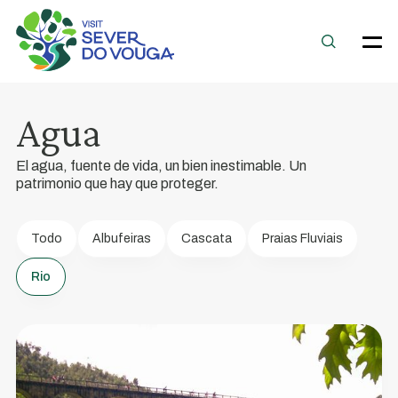
Agua
Rio
El agua, fuente de vida, un bien inestimable. Un
Vouga
patrimonio que hay que proteger.
Los
ríos
Todo
Albufeiras
Cascata
Praias Fluviais
han
Rio
sido
una
parte
importante
de
la