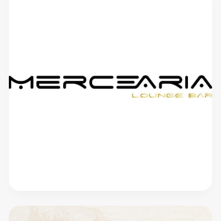
Vila
Café
-
Tapas
&amp;
Drinks