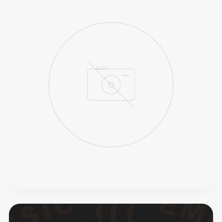
Café
da
Curva